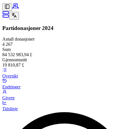
Partidonasjoner
2024
Antall donasjoner
4 267
Sum
84 532 983,94 £
Gjennomsnitt
19 810,87 £
Oversikt
Endringer
Givere
Tidslinje