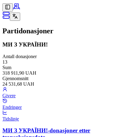
Partidonasjoner
МИ З УКРАЇНИ!
Antall donasjoner
13
Sum
318 911,90 UAH
Gjennomsnitt
24 531,68 UAH
Givere
Endringer
Tidslinje
МИ З УКРАЇНИ!-donasjoner etter