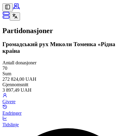
Partidonasjoner
Громадський рух Миколи Томенка «Рідна
країна
Antall donasjoner
70
Sum
272 824,00 UAH
Gjennomsnitt
3 897,49 UAH
Givere
Endringer
Tidslinje