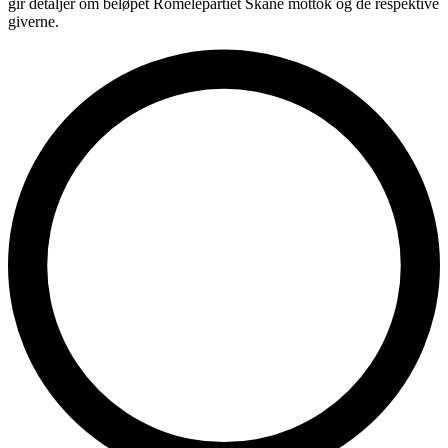
gir detaljer om beløpet Romelepartiet Skåne mottok og de respektive
giverne.