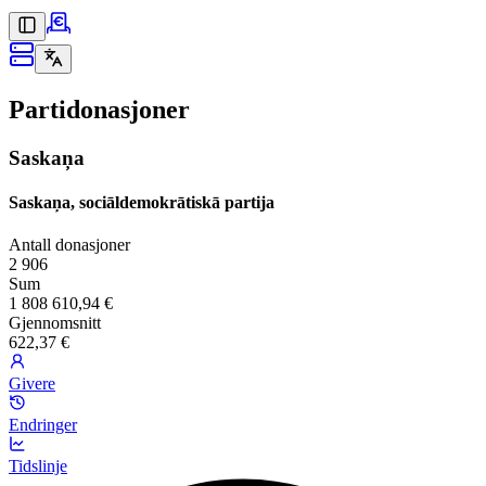
Partidonasjoner
Saskaņa
Saskaņa, sociāldemokrātiskā partija
Antall donasjoner
2 906
Sum
1 808 610,94 €
Gjennomsnitt
622,37 €
Givere
Endringer
Tidslinje