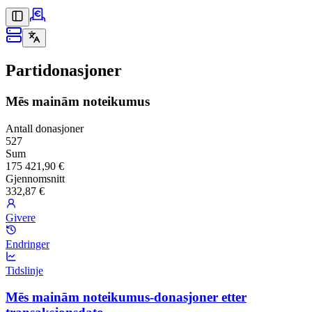
Partidonasjoner
Mēs mainām noteikumus
Antall donasjoner
527
Sum
175 421,90 €
Gjennomsnitt
332,87 €
Givere
Endringer
Tidslinje
Mēs mainām noteikumus-donasjoner etter