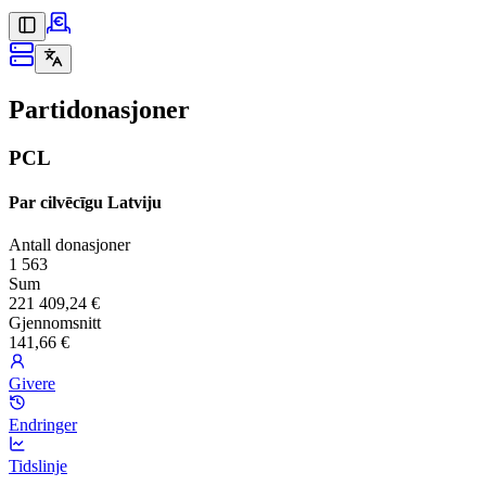
Partidonasjoner
PCL
Par cilvēcīgu Latviju
Antall donasjoner
1 563
Sum
221 409,24 €
Gjennomsnitt
141,66 €
Givere
Endringer
Tidslinje