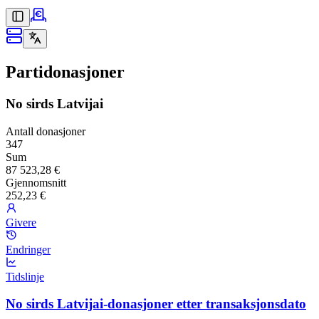
Partidonasjoner
No sirds Latvijai
Antall donasjoner
347
Sum
87 523,28 €
Gjennomsnitt
252,23 €
Givere
Endringer
Tidslinje
No sirds Latvijai-donasjoner etter transaksjonsdato