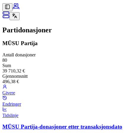
Partidonasjoner
MŪSU Partija
Antall donasjoner
80
Sum
39 710,32 €
Gjennomsnitt
496,38 €
Givere
Endringer
Tidslinje
MŪSU Partija-donasjoner etter transaksjonsdato