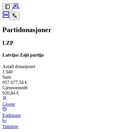
Partidonasjoner
LZP
Latvijas Zaļā partija
Antall donasjoner
1 040
Sum
957 677,54 €
Gjennomsnitt
920,84 €
Givere
Endringer
Tidslinje