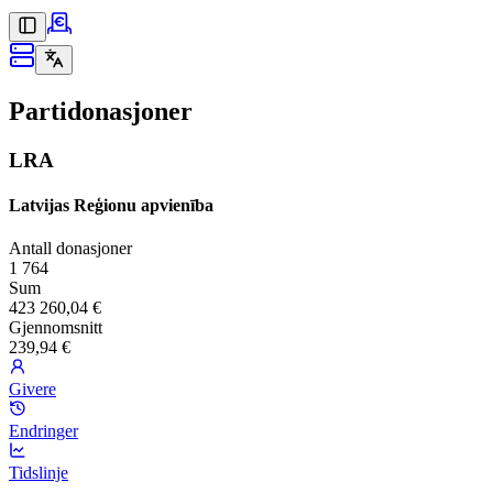
Partidonasjoner
LRA
Latvijas Reģionu apvienība
Antall donasjoner
1 764
Sum
423 260,04 €
Gjennomsnitt
239,94 €
Givere
Endringer
Tidslinje