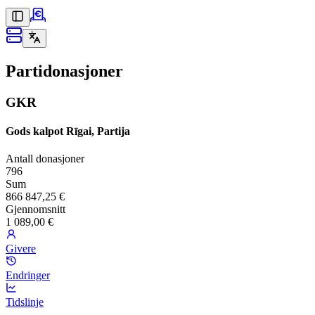
Partidonasjoner
GKR
Gods kalpot Rīgai, Partija
Antall donasjoner
796
Sum
866 847,25 €
Gjennomsnitt
1 089,00 €
Givere
Endringer
Tidslinje