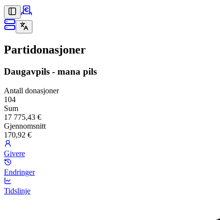
Partidonasjoner
Daugavpils - mana pils
Antall donasjoner
104
Sum
17 775,43 €
Gjennomsnitt
170,92 €
Givere
Endringer
Tidslinje