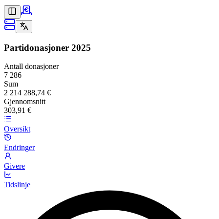
Partidonasjoner
2025
Antall donasjoner
7 286
Sum
2 214 288,74 €
Gjennomsnitt
303,91 €
Oversikt
Endringer
Givere
Tidslinje