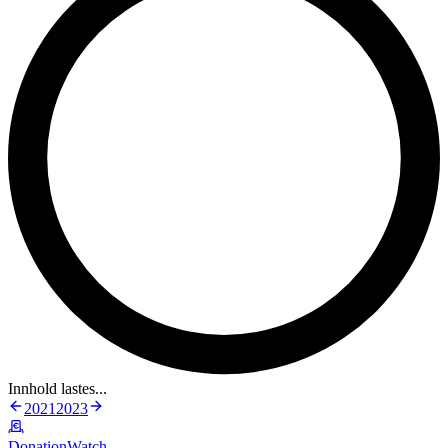
Innhold lastes...
2021
2023
DonationWatch