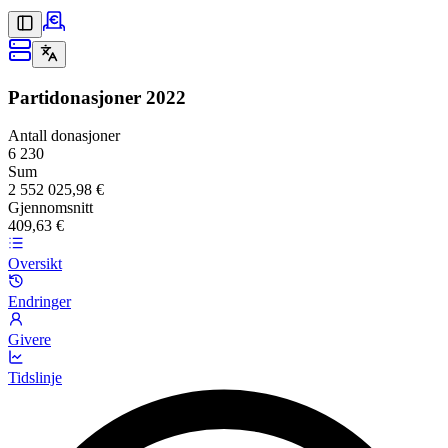
Partidonasjoner
2022
Antall donasjoner
6 230
Sum
2 552 025,98 €
Gjennomsnitt
409,63 €
Oversikt
Endringer
Givere
Tidslinje