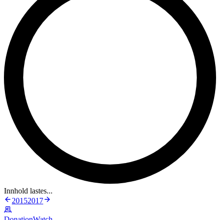
Innhold lastes...
2015
2017
DonationWatch