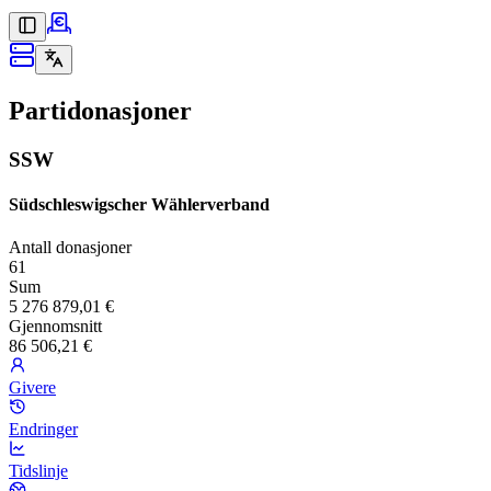
Partidonasjoner
SSW
Südschleswigscher Wählerverband
Antall donasjoner
61
Sum
5 276 879,01 €
Gjennomsnitt
86 506,21 €
Givere
Endringer
Tidslinje