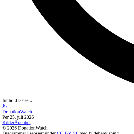
Innhold lastes...
DonationWatch
Per 25. juli 2026
Kilder
Åpenhet
©
2026
DonationWatch
Diagrammer lisensiert under
CC BY 4.0
med kildehenvisning