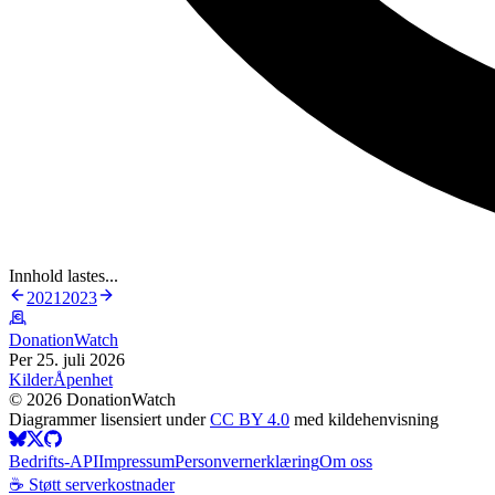
Innhold lastes...
2021
2023
DonationWatch
Per 25. juli 2026
Kilder
Åpenhet
©
2026
DonationWatch
Diagrammer lisensiert under
CC BY 4.0
med kildehenvisning
Bedrifts-API
Impressum
Personvernerklæring
Om oss
☕ Støtt serverkostnader