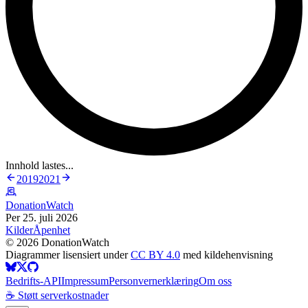
Innhold lastes...
2019
2021
DonationWatch
Per 25. juli 2026
Kilder
Åpenhet
©
2026
DonationWatch
Diagrammer lisensiert under
CC BY 4.0
med kildehenvisning
Bedrifts-API
Impressum
Personvernerklæring
Om oss
☕ Støtt serverkostnader