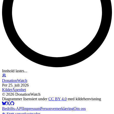
Innhold lastes...
DonationWatch
Per 25. juli 2026
Kilder
Åpenhet
©
2026
DonationWatch
Diagrammer lisensiert under
CC BY 4.0
med kildehenvisning
Bedrifts-API
Impressum
Personvernerklæring
Om oss
☕ Støtt serverkostnader