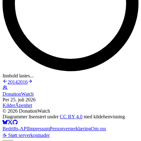
Innhold lastes...
2014
2016
DonationWatch
Per 25. juli 2026
Kilder
Åpenhet
©
2026
DonationWatch
Diagrammer lisensiert under
CC BY 4.0
med kildehenvisning
Bedrifts-API
Impressum
Personvernerklæring
Om oss
☕ Støtt serverkostnader