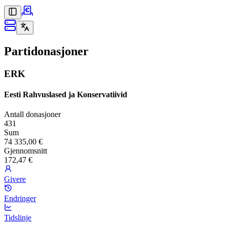
Partidonasjoner
ERK
Eesti Rahvuslased ja Konservatiivid
Antall donasjoner
431
Sum
74 335,00 €
Gjennomsnitt
172,47 €
Givere
Endringer
Tidslinje