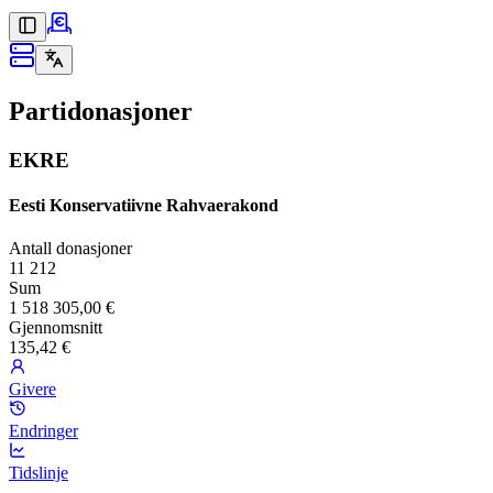
Partidonasjoner
EKRE
Eesti Konservatiivne Rahvaerakond
Antall donasjoner
11 212
Sum
1 518 305,00 €
Gjennomsnitt
135,42 €
Givere
Endringer
Tidslinje