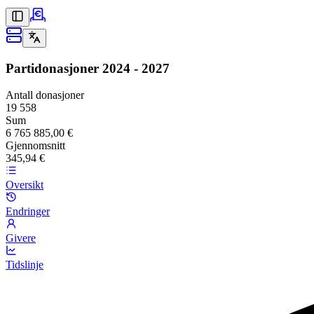
Partidonasjoner
2024 - 2027
Antall donasjoner
19 558
Sum
6 765 885,00 €
Gjennomsnitt
345,94 €
Oversikt
Endringer
Givere
Tidslinje