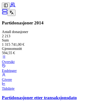
Partidonasjoner
2014
Antall donasjoner
2 213
Sum
1 315 741,00 €
Gjennomsnitt
594,55 €
Oversikt
Endringer
Givere
Tidslinje
Partidonasjoner etter transaksjonsdato