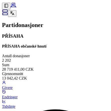
Partidonasjoner
PŘÍSAHA
PŘÍSAHA občanské hnutí
Antall donasjoner
2 202
Sum
28 719 411,00 CZK
Gjennomsnitt
13 042,42 CZK
Givere
Endringer
Tidslinje