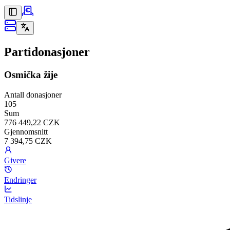
Partidonasjoner
Osmička žije
Antall donasjoner
105
Sum
776 449,22 CZK
Gjennomsnitt
7 394,75 CZK
Givere
Endringer
Tidslinje