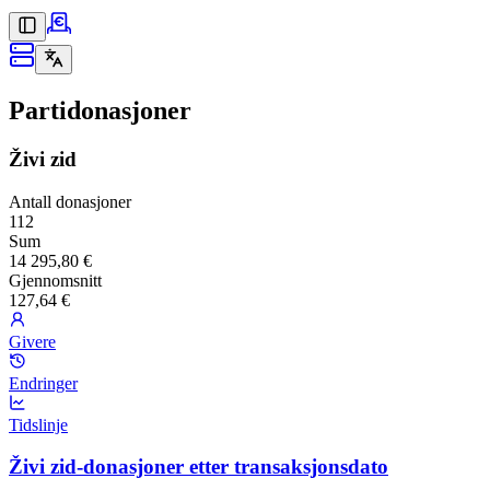
Partidonasjoner
Živi zid
Antall donasjoner
112
Sum
14 295,80 €
Gjennomsnitt
127,64 €
Givere
Endringer
Tidslinje
Živi zid-donasjoner etter transaksjonsdato