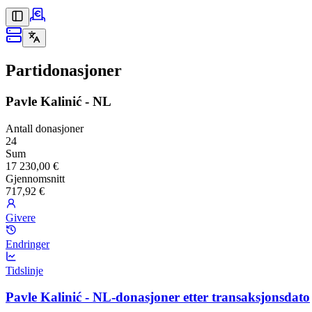
Partidonasjoner
Pavle Kalinić - NL
Antall donasjoner
24
Sum
17 230,00 €
Gjennomsnitt
717,92 €
Givere
Endringer
Tidslinje
Pavle Kalinić - NL-donasjoner etter transaksjonsdato