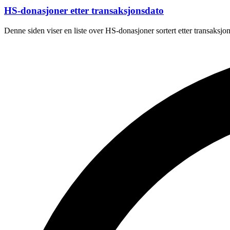
HS-donasjoner etter transaksjonsdato
Denne siden viser en liste over HS-donasjoner sortert etter transaksj