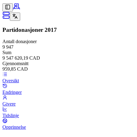
Partidonasjoner
2017
Antall donasjoner
9 947
Sum
9 547 620,19 CAD
Gjennomsnitt
959,85 CAD
Oversikt
Endringer
Givere
Tidslinje
Opprinnelse