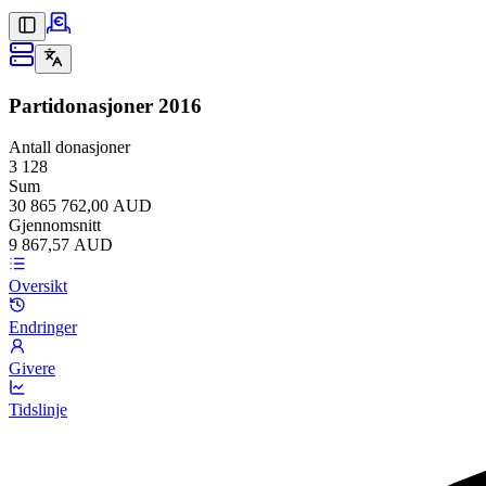
Partidonasjoner
2016
Antall donasjoner
3 128
Sum
30 865 762,00 AUD
Gjennomsnitt
9 867,57 AUD
Oversikt
Endringer
Givere
Tidslinje