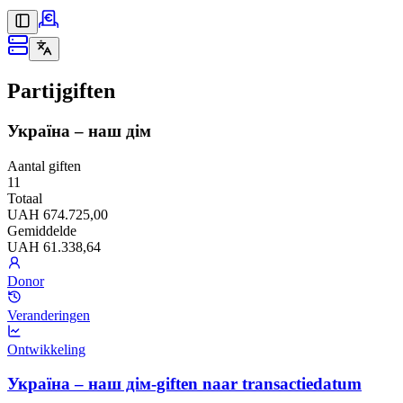
Partijgiften
Україна – наш дім
Aantal giften
11
Totaal
UAH 674.725,00
Gemiddelde
UAH 61.338,64
Donor
Veranderingen
Ontwikkeling
Україна – наш дім-giften naar transactiedatum