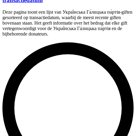
transactiedatum
Deze pagina toont een lijst van Украї́нська Га́лицька па́ртія-giften
gesorteerd op transactiedatum, waarbij de meest recente giften
bovenaan staan. Het geeft informatie over het bedrag dat elke gift
vertegenwoordigt voor de Украї́нська Га́лицька па́ртія en de
bijbehorende donateurs.