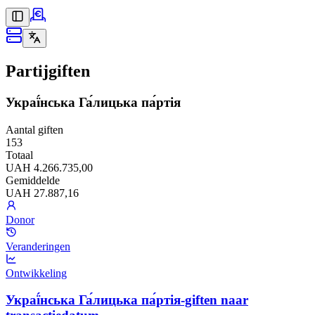
Partijgiften
Украї́нська Га́лицька па́ртія
Aantal giften
153
Totaal
UAH 4.266.735,00
Gemiddelde
UAH 27.887,16
Donor
Veranderingen
Ontwikkeling
Украї́нська Га́лицька па́ртія-giften naar