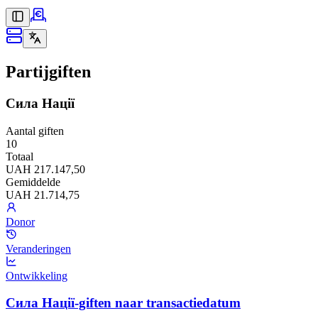
Partijgiften
Сила Нації
Aantal giften
10
Totaal
UAH 217.147,50
Gemiddelde
UAH 21.714,75
Donor
Veranderingen
Ontwikkeling
Сила Нації-giften naar transactiedatum