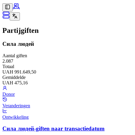
Partijgiften
Сила людей
Aantal giften
2.087
Totaal
UAH 991.649,50
Gemiddelde
UAH 475,16
Donor
Veranderingen
Ontwikkeling
Сила людей-giften naar transactiedatum