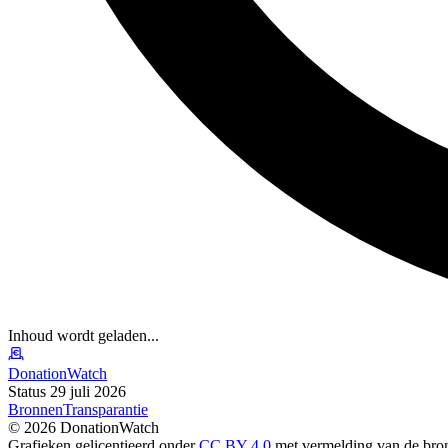
Inhoud wordt geladen...
DonationWatch
Status 29 juli 2026
Bronnen
Transparantie
©
2026
DonationWatch
Grafieken gelicentieerd onder
CC BY 4.0
met vermelding van de bro