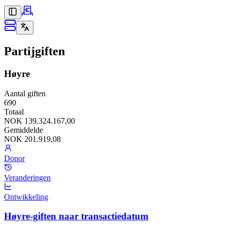
Partijgiften
Høyre
Aantal giften
690
Totaal
NOK 139.324.167,00
Gemiddelde
NOK 201.919,08
Donor
Veranderingen
Ontwikkeling
Høyre-giften naar transactiedatum