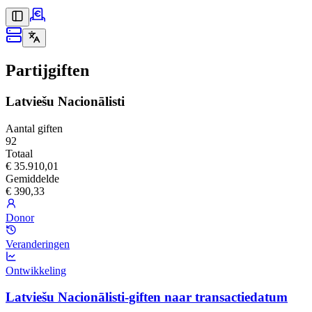
Partijgiften
Latviešu Nacionālisti
Aantal giften
92
Totaal
€ 35.910,01
Gemiddelde
€ 390,33
Donor
Veranderingen
Ontwikkeling
Latviešu Nacionālisti-giften naar transactiedatum