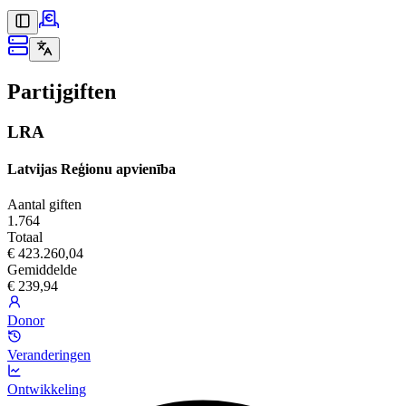
Partijgiften
LRA
Latvijas Reģionu apvienība
Aantal giften
1.764
Totaal
€ 423.260,04
Gemiddelde
€ 239,94
Donor
Veranderingen
Ontwikkeling