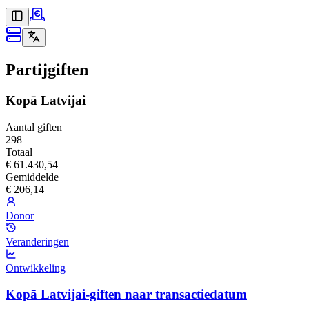
Partijgiften
Kopā Latvijai
Aantal giften
298
Totaal
€ 61.430,54
Gemiddelde
€ 206,14
Donor
Veranderingen
Ontwikkeling
Kopā Latvijai-giften naar transactiedatum