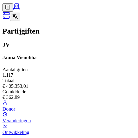
Partijgiften
JV
Jaunā Vienotība
Aantal giften
1.117
Totaal
€ 405.353,01
Gemiddelde
€ 362,89
Donor
Veranderingen
Ontwikkeling