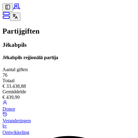
Partijgiften
Jēkabpils
Jēkabpils reģionālā partija
Aantal giften
76
Totaal
€ 33.438,88
Gemiddelde
€ 439,99
Donor
Veranderingen
Ontwikkeling