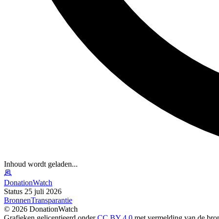
Inhoud wordt geladen...
DonationWatch
Status 25 juli 2026
Bronnen
Transparantie
©
2026
DonationWatch
Grafieken gelicentieerd onder
CC BY 4.0
met vermelding van de bro