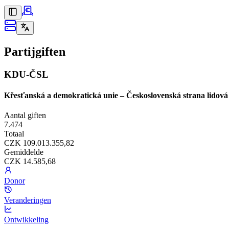
Partijgiften
KDU-ČSL
Křesťanská a demokratická unie – Československá strana lidová
Aantal giften
7.474
Totaal
CZK 109.013.355,82
Gemiddelde
CZK 14.585,68
Donor
Veranderingen
Ontwikkeling