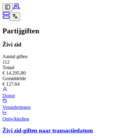
Partijgiften
Živi zid
Aantal giften
112
Totaal
€ 14.295,80
Gemiddelde
€ 127,64
Donor
Veranderingen
Ontwikkeling
Živi zid-giften naar transactiedatum