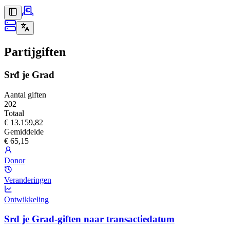
Partijgiften
Srđ je Grad
Aantal giften
202
Totaal
€ 13.159,82
Gemiddelde
€ 65,15
Donor
Veranderingen
Ontwikkeling
Srđ je Grad-giften naar transactiedatum