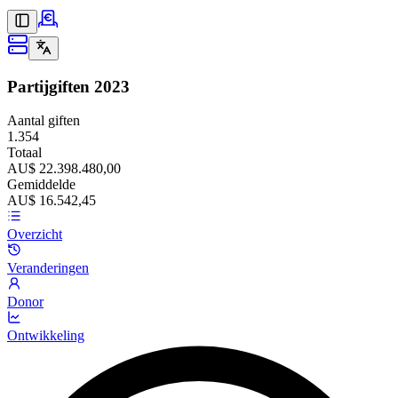
Partijgiften
2023
Aantal giften
1.354
Totaal
AU$ 22.398.480,00
Gemiddelde
AU$ 16.542,45
Overzicht
Veranderingen
Donor
Ontwikkeling