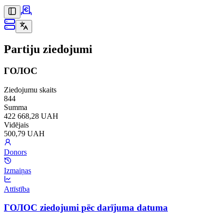
Partiju ziedojumi
ГОЛОС
Ziedojumu skaits
844
Summa
422 668,28 UAH
Vidējais
500,79 UAH
Donors
Izmaiņas
Attīstība
ГОЛОС ziedojumi pēc darījuma datuma