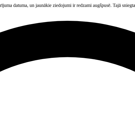
arījuma datuma, un jaunākie ziedojumi ir redzami augšpusē. Tajā snie